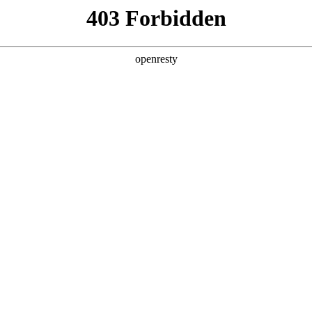
企业业务
个人业务
了解我们
投资者
件
>
笔记本电脑显示屏
显示屏
器覆盖11.6英寸到18.4英寸全系列产品，具有高分辨率、高
、窄边框等特点。产品广泛应用于Chromebook、超级本
EN
Global